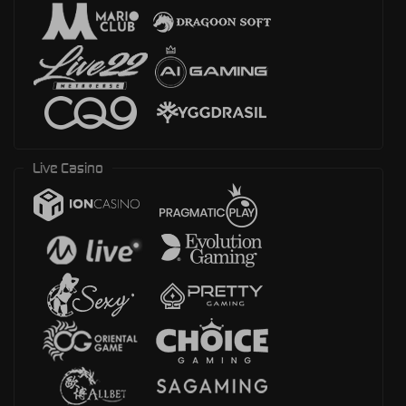
Live Casino