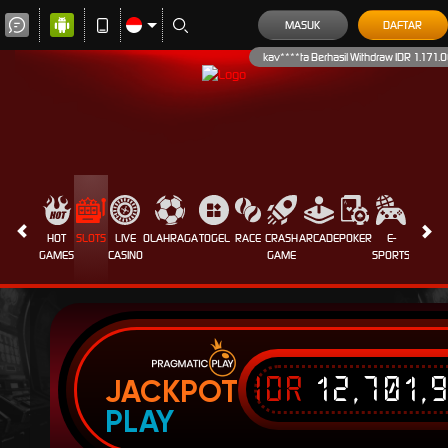
MASUK
DAFTAR
kav****ta Berhasil Withdraw IDR 1.171.
HOT
SLOTS
LIVE
OLAHRAGA
TOGEL
RACE
CRASH
ARCADE
POKER
E-
SABUN
GAMES
CASINO
GAME
SPORTS
AYAM
IDR
12,701,
JACKPOT
PLAY