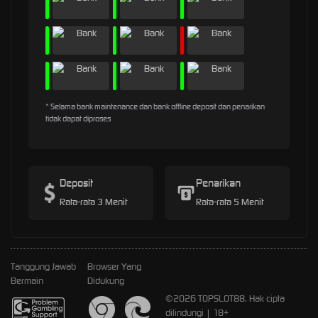
* Selama bank maintenance dan bank offline deposit dan penarikan
tidak dapat diproses
Deposit
Penarikan
Rata-rata 3 Menit
Rata-rata 5 Menit
Tanggung Jawab
Browser Yang
Bermain
Didukung
©2026 TOPSLOT88. Hak cipta
dilindungi | 18+