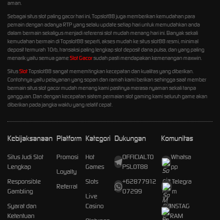
aman.
Sebagai situs slot paling gacor hari ini, Topslot88 juga memberikan kemudahan para
pemain dengan adanya RTP yang selalu update setiap hari untuk memudahkan anda
dalam bermain sekaligus menjadi referensi slot mudah menang hari ini. Banyak sekali
kemudahan bermain di Topslot88 seperti, akses mudah ke situs slot88 resmi, minimal
deposit termurah 10rb, transaksi paling lengkap slot deposit dana pulsa, dan yang paling
menarik yaitu semua game
Slot Gacor
sudah pasti mendapakan kemenangan maxwin.
Situs
Slot
Topslot88 sangat mememtingkan kecepatan dan kualitas yang diberikan.
Contohnya yaitu pelayanan yang sopan dan ramah kami berikan sehingga saat member
bermain situs slot gacor mudah menang kami pastinya merasa nyaman sekali tanpa
gangguan. Dan dengan kecepatan sistem permaian slot gaming kami seluruh game akan
diberikan pada jangka waktu yang relatif cepat.
Kebijaksanaan
Platform
Kategori
Dukungan
Komunitas
Situs Judi Slot
Promosi
Hot
OFFICIALTO
Whatsa
Lengkap
Games
PSLOT88
pp
Loyalty
Responsible
Slots
+62877912
Telegra
Referral
Gambling
07299
m
Live
Syarat dan
Casino
INSTAG
Ketentuan
RAM