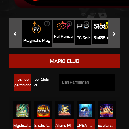
i
i
i
i
i
Facha
Fat Panda
Slot88 x PP
PG Soft
Pragmatic Play
MARIO CLUB
Semua
Top
Slots
permainan
20
Mystical Beasts
Snake Castle
Aliens Madness
GREAT BLUE
Sea Circus