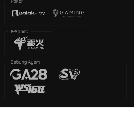
Poker
E-Sports
Sabung Ayam