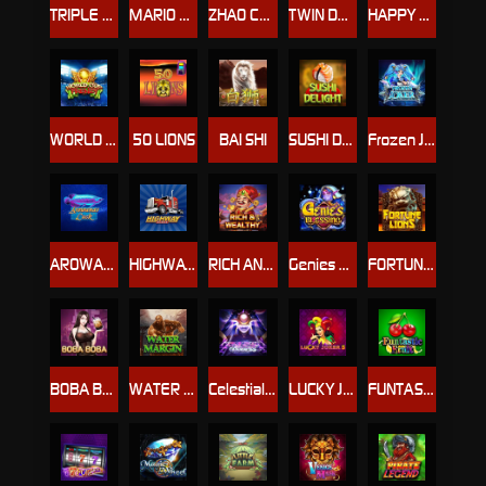
TRIPLE TWISTER
MARIO AND FRIENDS
ZHAO CAI JIN BAO
TWIN DRAGON
HAPPY NEW YEAR
WORLD CUP FRENZY
50 LIONS
BAI SHI
SUSHI DELIGHT
Frozen Joker
AROWANAS LUCK
HIGHWAY KING
RICH AND WEALTHY
Genies Blessing
FORTUNE LIONS
BOBA BOBA
WATER MARGIN
Celestial Goddess
LUCKY JOKER 5
FUNTASTIC FRUIT