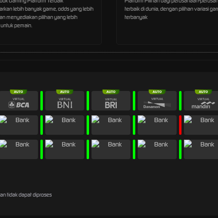
ook Gaming Platform Terbaik
Platform Pilihan bagi perusahaan-perusa
kan lebih banyak game, odds yang lebih
terbaik di dunia, dengan pilihan variasi g
 dan menyediakan pilihan yang lebih
terbanyak
untuk pemain.
an tidak dapat diproses