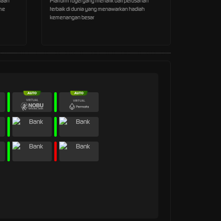
haan
Platform togel yang menarik dari perusahan
ame
terbaik di dunia yang menawarkan hadiah
kemenangan besar