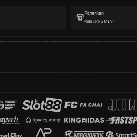
Penarikan
Rata-rata 5 Menit