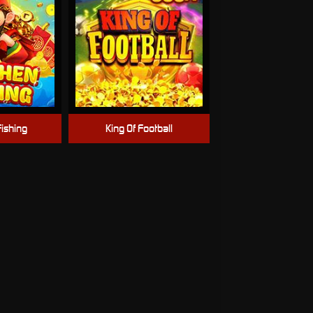
Fishing
King Of Football