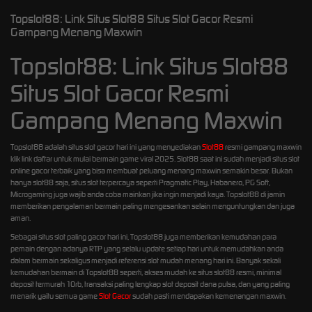
Topslot88: Link Situs Slot88 Situs Slot Gacor Resmi
Gampang Menang Maxwin
Topslot88: Link Situs Slot88
Situs Slot Gacor Resmi
Gampang Menang Maxwin
Topslot88 adalah situs slot gacor hari ini yang menyediakan
Slot88
resmi gampang maxwin
klik link daftar untuk mulai bermain game viral 2025. Slot88 saat ini sudah menjadi situs slot
online gacor terbaik yang bisa membuat peluang menang maxwin semakin besar. Bukan
hanya slot88 saja, situs slot terpercaya seperti Pragmatic Play, Habanero, PG Soft,
Microgaming juga wajib anda coba mainkan jika ingin menjadi kaya. Topslot88 di jamin
memberikan pengalaman bermain paling mengesankan selain menguntungkan dan juga
aman.
Sebagai situs slot paling gacor hari ini, Topslot88 juga memberikan kemudahan para
pemain dengan adanya RTP yang selalu update setiap hari untuk memudahkan anda
dalam bermain sekaligus menjadi referensi slot mudah menang hari ini. Banyak sekali
kemudahan bermain di Topslot88 seperti, akses mudah ke situs slot88 resmi, minimal
deposit termurah 10rb, transaksi paling lengkap slot deposit dana pulsa, dan yang paling
menarik yaitu semua game
Slot Gacor
sudah pasti mendapakan kemenangan maxwin.