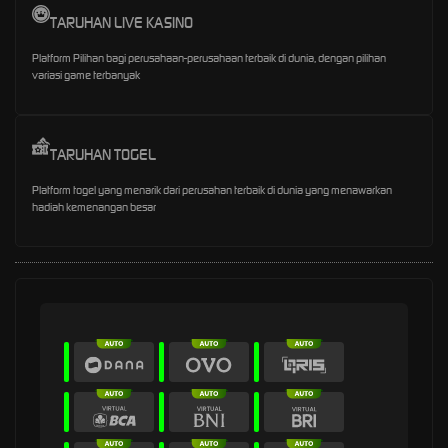
TARUHAN LIVE KASINO
Platform Pilihan bagi perusahaan-perusahaan terbaik di dunia, dengan pilihan
variasi game terbanyak
TARUHAN TOGEL
Platform togel yang menarik dari perusahan terbaik di dunia yang menawarkan
hadiah kemenangan besar