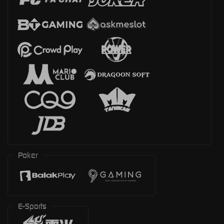
Poker
E-Sports