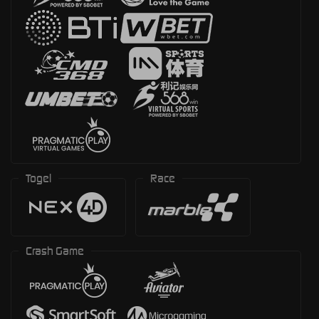
Togel
Race
Crash Game