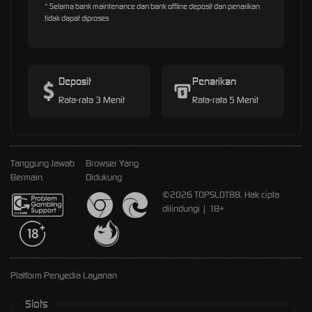
* Selama bank maintenance dan bank offline deposit dan penarikan
tidak dapat diproses
Deposit
Penarikan
Rata-rata 3 Menit
Rata-rata 5 Menit
Tanggung Jawab
Browser Yang
Bermain
Didukung
©2026 TOPSLOT88. Hak cipta
dilindungi | 18+
Platform Penyedia Layanan
Slots