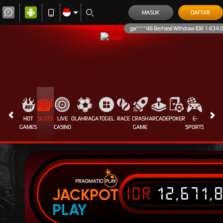
MASUK
DAFTAR
ga****46 Berhasil Withdraw IDR 1.434.
HOT
SLOTS
LIVE
OLAHRAGA
TOGEL
RACE
CRASH
ARCADE
POKER
E-
SABUN
GAMES
CASINO
GAME
SPORTS
AYAM
IDR
12,671,
JACKPOT
PLAY