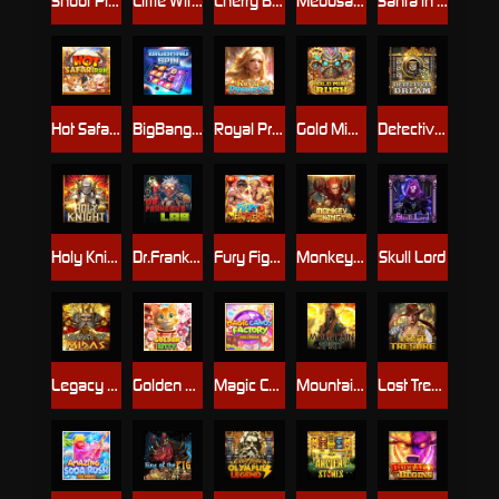
Shoot Piggy
Little Witch's Fortune
Cherry Bell
Medusa’s Blessing
Santa in the Summer
Hot Safari Run
BigBang Spin
Royal Princess
Gold Mine Rush
Detective’s Dream
Holy Knight
Dr.Franken’s Lab
Fury Fighters
Monkey King
Skull Lord
Legacy of Midas
Golden Kitty
Magic Candy Factory
Mountain Spirit
Lost Treasure