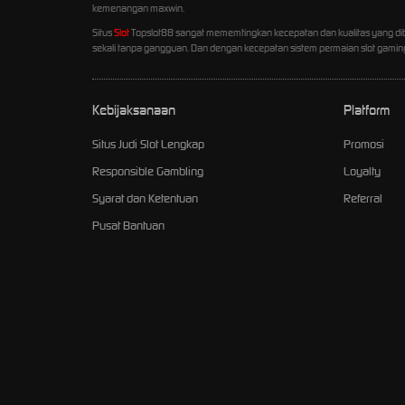
kemenangan maxwin.
Situs
Slot
Topslot88 sangat mememtingkan kecepatan dan kualitas yang dib
sekali tanpa gangguan. Dan dengan kecepatan sistem permaian slot gaming 
Kebijaksanaan
Platform
Situs Judi Slot Lengkap
Promosi
Responsible Gambling
Loyalty
Syarat dan Ketentuan
Referral
Pusat Bantuan