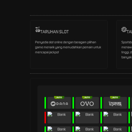
TARUHAN SLOT
TA
Penyedia slot online dengan beragam pilihan
Sportsb
game menarik yang memudahkan pemain untuk
menawar
mencapai jackpot
tinggi,
banyak 