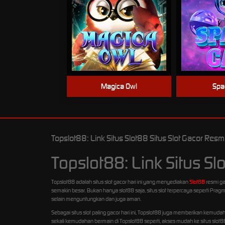
Magica Owl
Spa
Topslot88: Link Situs Slot88 Situs Slot Gacor 
Topslot88: Link Situs 
Topslot88 adalah situs slot gacor hari ini yang menyediakan
Slot88
resmi ga
semakin besar. Bukan hanya slot88 saja, situs slot terpercaya seperti Pr
selain menguntungkan dan juga aman.
Sebagai situs slot paling gacor hari ini, Topslot88 juga memberikan kemu
sekali kemudahan bermain di Topslot88 seperti, akses mudah ke situs slot88