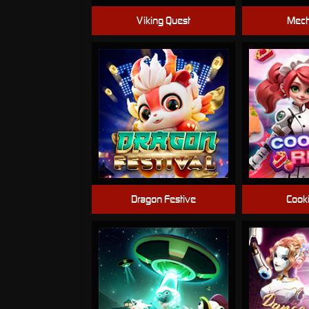
Viking Quest
Mech
Dragon Festive
Cook