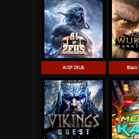
AI OF ZEUS
Black