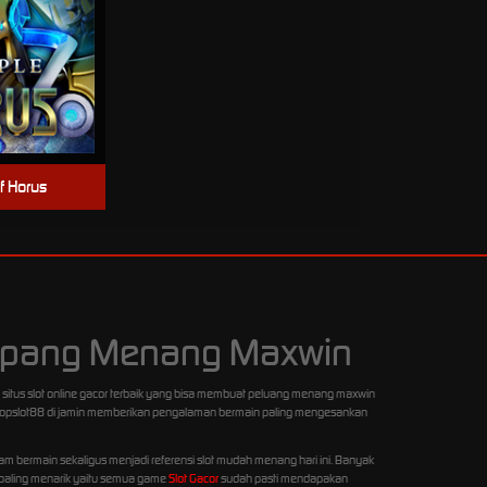
f Horus
 Gampang Menang Maxwin
i situs slot online gacor terbaik yang bisa membuat peluang menang maxwin
aya. Topslot88 di jamin memberikan pengalaman bermain paling mengesankan
m bermain sekaligus menjadi referensi slot mudah menang hari ini. Banyak
ng paling menarik yaitu semua game
Slot Gacor
sudah pasti mendapakan