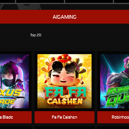
AIGAMING
Top 20
s Blade
Fa Fa Caishen
Robinhoo