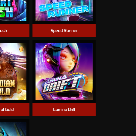
Rush
Speed Runner
of Gold
Lumina Drift