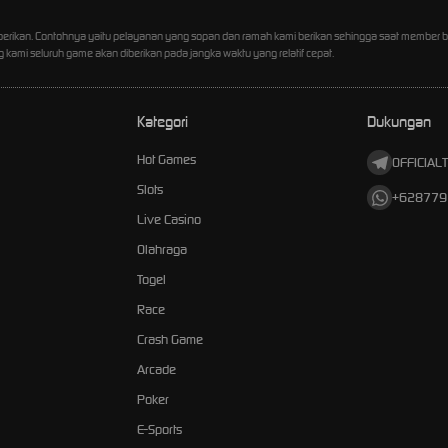
erikan. Contohnya yaitu pelayanan yang sopan dan ramah kami berikan sehingga saat member 
kami seluruh game akan diberikan pada jangka waktu yang relatif cepat.
Kategori
Dukungan
Hot Games
OFFICIAL
Slots
+628779
Live Casino
Olahraga
Togel
Race
Crash Game
Arcade
Poker
E-Sports