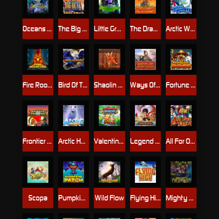
Oceans Call
The Big Deal
Little Green Money
The Dragon Castle
Arctic Wonders
Fire Rooster
Bird Of Thunder
Shaolin Fortunes
Ways Of Fortune
Fortune Dogs
Frontier Fortunes
Arctic Hunt
Valentine Monchy
Legend Of Nezha
All For One
Scopa
Pumpkin Patch
Wild Flow
Flying High
Mighty Medusa