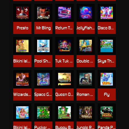
Presto
Mr Bling
Return To The Feature
JellyFish Flow
Disco Beats
Bikini Island
Pool Shark
Tuk Tuk Thailand
Double O Dollars
Skys The Limit
Wizards Want War!
Space Goonz
Queen Of Queens
Roman Empire
Fly
Bikini Island Deluxe
Pucker Up Prince
Buggy Bonus
Jungle Rumble
Panda Panda