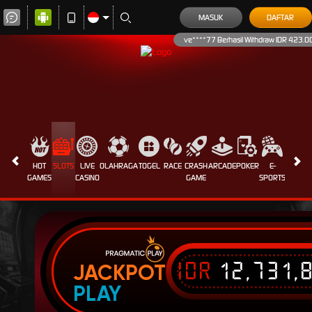
MASUK
DAFTAR
HOT
SLOTS
LIVE
OLAHRAGA
TOGEL
RACE
CRASH
ARCADE
POKER
E-
SABUN
GAMES
CASINO
GAME
SPORTS
AYAM
IDR
12,731,
JACKPOT
PLAY