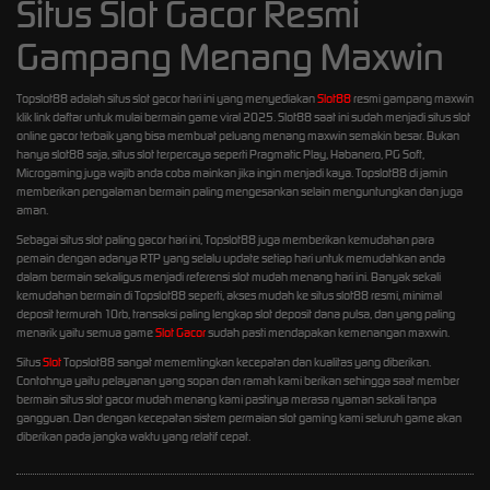
Situs Slot Gacor Resmi
Gampang Menang Maxwin
Topslot88 adalah situs slot gacor hari ini yang menyediakan
Slot88
resmi gampang maxwin
klik link daftar untuk mulai bermain game viral 2025. Slot88 saat ini sudah menjadi situs slot
online gacor terbaik yang bisa membuat peluang menang maxwin semakin besar. Bukan
hanya slot88 saja, situs slot terpercaya seperti Pragmatic Play, Habanero, PG Soft,
Microgaming juga wajib anda coba mainkan jika ingin menjadi kaya. Topslot88 di jamin
memberikan pengalaman bermain paling mengesankan selain menguntungkan dan juga
aman.
Sebagai situs slot paling gacor hari ini, Topslot88 juga memberikan kemudahan para
pemain dengan adanya RTP yang selalu update setiap hari untuk memudahkan anda
dalam bermain sekaligus menjadi referensi slot mudah menang hari ini. Banyak sekali
kemudahan bermain di Topslot88 seperti, akses mudah ke situs slot88 resmi, minimal
deposit termurah 10rb, transaksi paling lengkap slot deposit dana pulsa, dan yang paling
menarik yaitu semua game
Slot Gacor
sudah pasti mendapakan kemenangan maxwin.
Situs
Slot
Topslot88 sangat mememtingkan kecepatan dan kualitas yang diberikan.
Contohnya yaitu pelayanan yang sopan dan ramah kami berikan sehingga saat member
bermain situs slot gacor mudah menang kami pastinya merasa nyaman sekali tanpa
gangguan. Dan dengan kecepatan sistem permaian slot gaming kami seluruh game akan
diberikan pada jangka waktu yang relatif cepat.