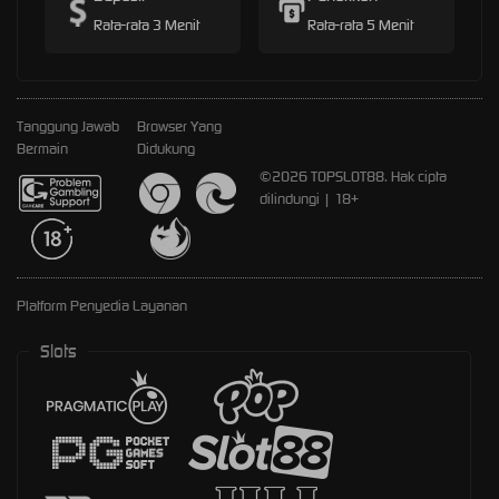
Rata-rata 3 Menit
Rata-rata 5 Menit
Tanggung Jawab
Browser Yang
Bermain
Didukung
©2026 TOPSLOT88. Hak cipta
dilindungi | 18+
Platform Penyedia Layanan
Slots