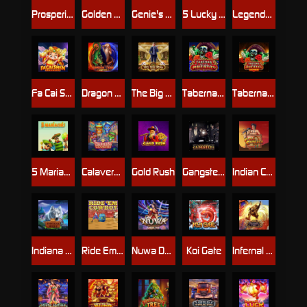
Prosperity Horse
Golden Taj Mahal
Genie's Showtime
5 Lucky Lions
Legendary Beasts
Fa Cai Shen Deluxe
Dragon Tiger Gate
The Big Deal Deluxe
Taberna De Los Muertos
Taberna De Los Muertos Ultra
5 Mariachis
Calaveras Explosivas
Gold Rush
Gangsters
Indian Cash Catcher
Indiana Wolf
Ride Em Cowboy
Nuwa Deluxe
Koi Gate
Infernal Fury