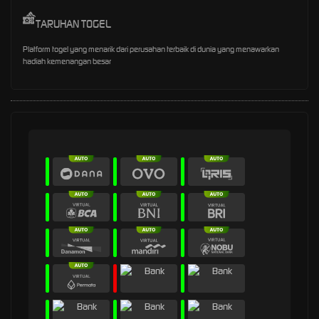
TARUHAN TOGEL
Platform togel yang menarik dari perusahan terbaik di dunia yang menawarkan
hadiah kemenangan besar