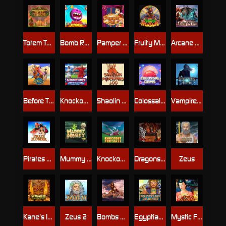
Totem Towers
Bomb Runner
Pamper Me
Fruity Mayan
Arcane Elements
Before Time Runs Out
Knockout Football Rush
Shaolin Fortunes 100
Colossal Gems
Vampire's Fate
Pirates Plunder
Mummy Money
Knockout Football
Dragons Throne
Zeus
Kane's Inferno
Zeus 2
Bombs Away
Egyptian Dreams
Mystic Fortune