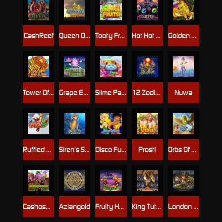
CashReef
Queen Of Queens 2
Tooty Fruity Fruits
Hot Hot Summer
Golden Unicorn
Tower Of Pizza
Grape Escape
Slime Party
12 Zodiacs
Nuwa
Ruffled Up
Siren's Spell
Disco Funk
Prost!
Orbs Of Atlantis
Cashosaurus
Azlangold
Fruity Halloween
King Tuts Tomb
London Hunter