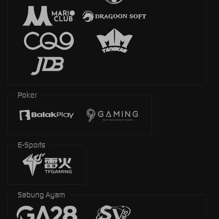
Poker
E-Sports
Sabung Ayam