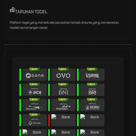
TARUHAN TOGEL
Platform togel yang menarik dari perusahan terbaik di dunia yang menawarkan
hadiah kemenangan besar