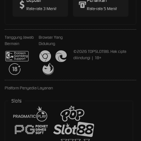
Deposit
Penarikan
Rata-rata 3 Menit
Rata-rata 5 Menit
Tanggung Jawab
Browser Yang
Bermain
Didukung
©2026 TOPSLOT88. Hak cipta
dilindungi | 18+
Platform Penyedia Layanan
Slots