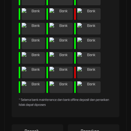
* Selama bank maintenance dan bank offline deposit dan penarikan
tidak dapat diproses