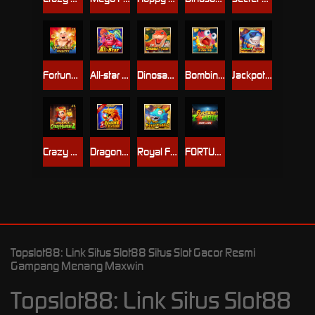
Fortune King Jackpot
All-star Fishing
Dinosaur Tycoon
Bombing Fishing
Jackpot Fishing
Crazy Hunter 2
Dragon Treasure
Royal Fishing
FORTUNE ZOMBIE
Topslot88: Link Situs Slot88 Situs Slot Gacor Resmi
Gampang Menang Maxwin
Topslot88: Link Situs Slot88