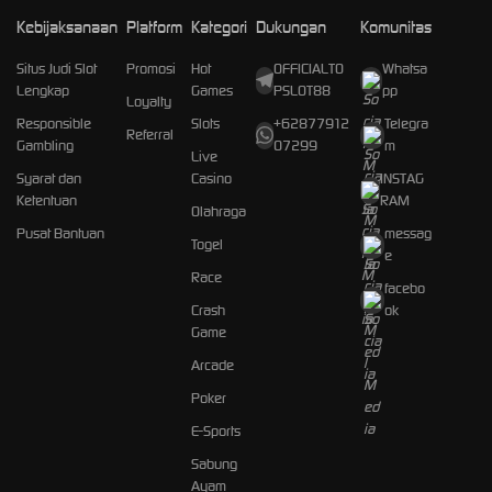
Kebijaksanaan
Platform
Kategori
Dukungan
Komunitas
Situs Judi Slot
Promosi
Hot
OFFICIALTO
Whatsa
Lengkap
Games
PSLOT88
pp
Loyalty
Responsible
Slots
+62877912
Telegra
Referral
Gambling
07299
m
Live
Syarat dan
Casino
INSTAG
Ketentuan
RAM
Olahraga
Pusat Bantuan
messag
Togel
e
Race
facebo
Crash
ok
Game
Arcade
Poker
E-Sports
Sabung
Ayam