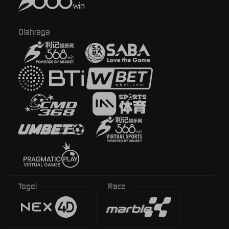
Olahraga
Togel
Race