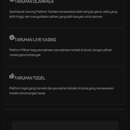
TARUHAN OLAHRAGA
Sportsbook Gaming Platform Terbaik menawarkan lebih banyak game, odds yang
lebih tinggi, dan menyediakan pilihan yang lebih banyak untuk pemain.
TARUHAN LIVE KASINO
Platform Pilihan bagi perusahaan-perusahaan terbaik di dunia, dengan pilihan
variasi game terbanyak
TARUHAN TOGEL
Platform togel yang menarik dari perusahan terbaik di dunia yang menawarkan
hadiah kemenangan besar