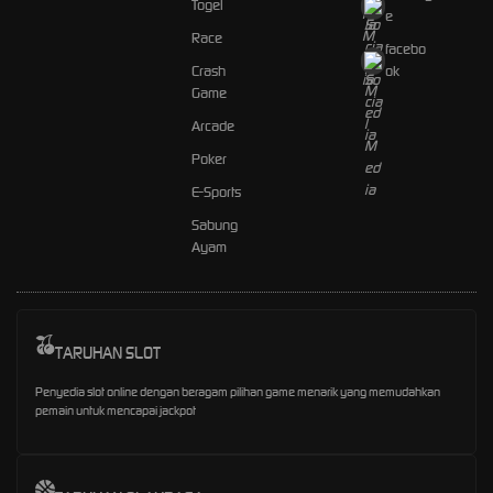
Togel
e
Race
facebo
Crash
ok
Game
Arcade
Poker
E-Sports
Sabung
Ayam
TARUHAN SLOT
Penyedia slot online dengan beragam pilihan game menarik yang memudahkan
pemain untuk mencapai jackpot