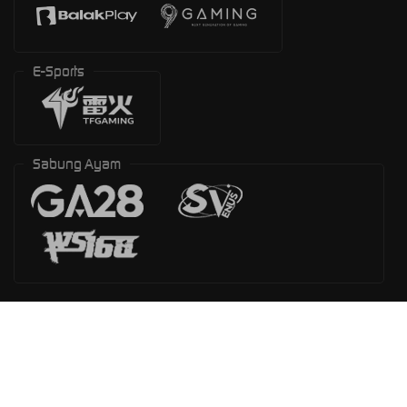
E-Sports
Sabung Ayam