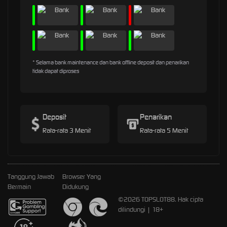
* Selama bank maintenance dan bank offline deposit dan penarikan
tidak dapat diproses
Deposit
Penarikan
Rata-rata 3 Menit
Rata-rata 5 Menit
Tanggung Jawab
Browser Yang
Bermain
Didukung
©2026 TOPSLOT88. Hak cipta
dilindungi | 18+