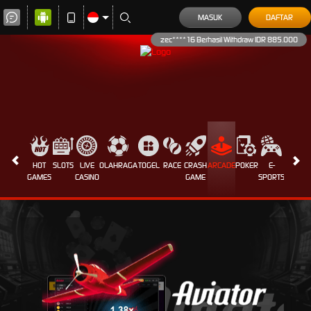
MASUK
DAFTAR
zec****16 Berhasil Withdraw IDR 885.000
HOT
SLOTS
LIVE
OLAHRAGA
TOGEL
RACE
CRASH
ARCADE
POKER
E-
SABUN
GAMES
CASINO
GAME
SPORTS
AYAM