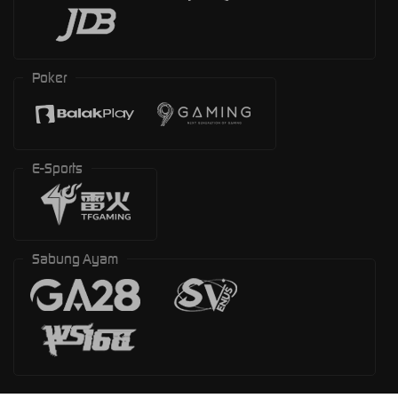
Poker
E-Sports
Sabung Ayam