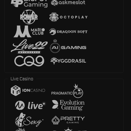
Live Casino