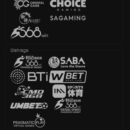
Olahraga