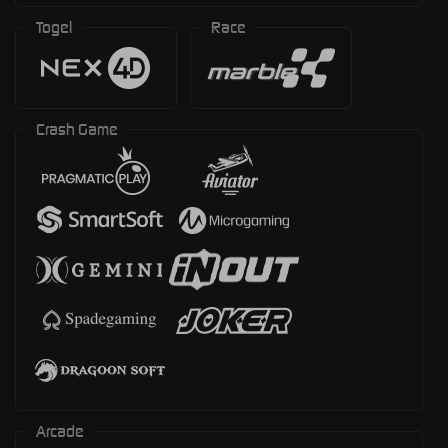
Togel
Race
Crash Game
Arcade