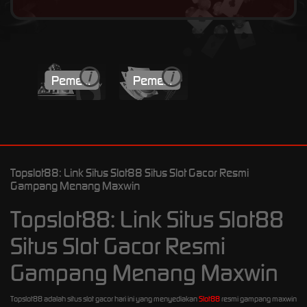
i
i
Topslot88: Link Situs Slot88 Situs Slot Gacor Resmi
Gampang Menang Maxwin
Topslot88: Link Situs Slot88
Situs Slot Gacor Resmi
Gampang Menang Maxwin
Topslot88 adalah situs slot gacor hari ini yang menyediakan
Slot88
resmi gampang maxwin